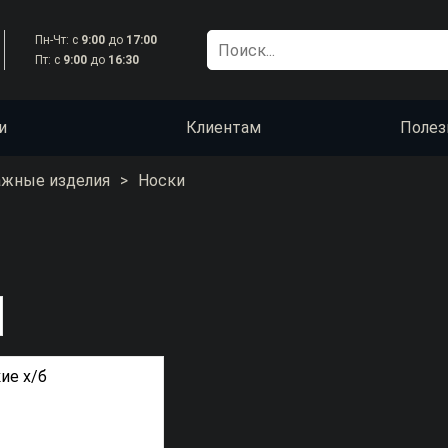
Пн-Чт: с
9:00
до
17:00
Пт: с
9:00
до
16:30
и
Клиентам
Полез
ажные изделия
>
Носки