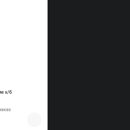
е х/б
заказ