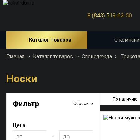
8 (843) 519-63-50
Каталог товаров
О компани
Главная
>
Каталог товаров
>
Спецодежда
>
Трикот
Носки
По наличию
Фильтр
Сбросить
Цена
-