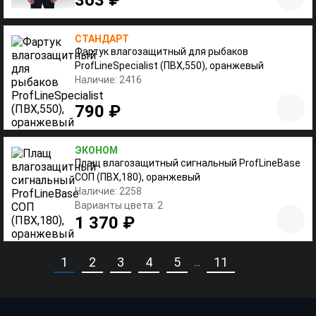
363 ₽
СТАНДАРТ
Фартук влагозащитный для рыбаков
ProfLineSpecialist (ПВХ,550), оранжевый
Наличие: 2416
790 ₽
ЭКОНОМ
Плащ влагозащитный сигнальный ProfLineBase
СОП (ПВХ,180), оранжевый
Наличие: 2258
Варианты цвета: 2
1 370 ₽
1
2
3
4
5
11
...