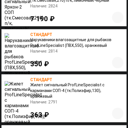
(тк.Смесовая,210) п/к, лимонный/черный
Наличие: 2824
7 190 ₽
СТАНДАРТ
Нарукавники влагозащитные для рыбаков
ProfLineSpecialist (ПВХ,550), оранжевый
Наличие: 2814
350 ₽
СТАНДАРТ
Жилет сигнальный ProfLineSpecialist с
карманами СОП-4 (тк.Полиэфир,130),
оранжевый
Наличие: 2791
363 ₽