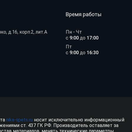
Время работы
ко, д.16, корп.2, лит.А
Пн - Чт
с
9:00
до
17:00
Пт
с
9:00
до
16:30
йта
nika-spets.ru
носит исключительно информационный
жениями ст. 437 ГК РФ. Производитель оставляет за
остав материалов, менять технические параметры,